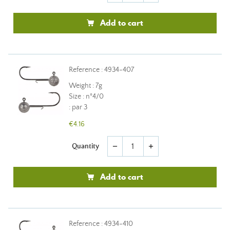
Add to cart
Reference : 4934-407
Weight : 7g
Size : n°4/0
: par 3
€4.16
Quantity
remove
add
Add to cart
Reference : 4934-410