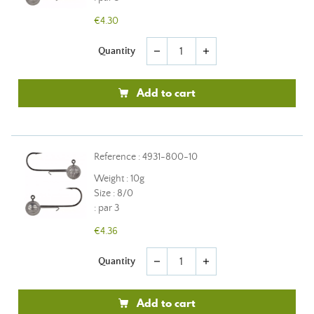
€4.30
Quantity
remove
add
Add to cart
Reference : 4931-800-10
Weight : 10g
Size : 8/0
: par 3
€4.36
Quantity
remove
add
Add to cart