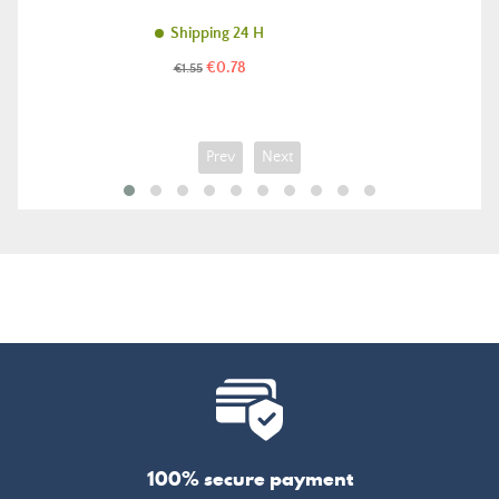
Shipping 24 H
Price
Regular
€0.78
€1.55
price
Prev
Next
100% secure payment