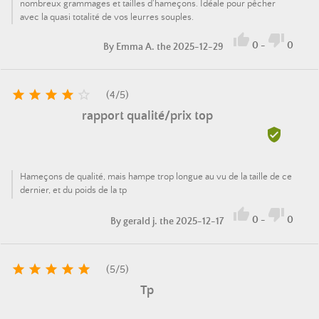
nombreux grammages et tailles d'hameçons. Idéale pour pêcher
avec la quasi totalité de vos leurres souples.


0
-
0
By
Emma A.
the 2025-12-29





(
4
/
5
)
rapport qualité/prix top

Hameçons de qualité, mais hampe trop longue au vu de la taille de ce
dernier, et du poids de la tp


0
-
0
By
gerald j.
the 2025-12-17





(
5
/
5
)
Tp