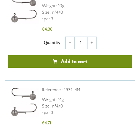
Weight : 10g
Size : n°4/0
: par 3
€4.36
Quantity
remove
add
Add to cart
Reference : 4934-414
Weight : 14g
Size : n°4/0
: par 3
€4.71