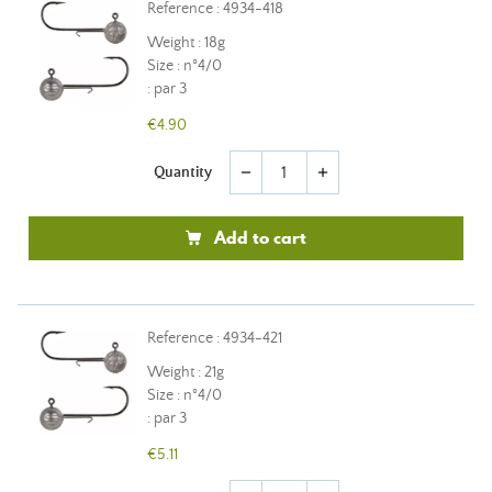
Reference : 4934-418
Weight : 18g
Size : n°4/0
: par 3
€4.90
Quantity
remove
add
Add to cart
Reference : 4934-421
Weight : 21g
Size : n°4/0
: par 3
€5.11