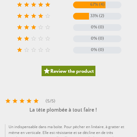





67% (4)





33% (2)





0% (0)





0% (0)





0% (0)

Review the product





(
5
/
5
)
La tête plombée à tout faire !
Un indispensable dans ma boîte. Pour pêcher en linéaire, à gratter et
même en verticale. Elle est résistante et se décline en de très