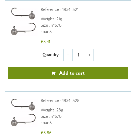
Reference : 4934-521
Weight : 21g
Size : n°5/0
: par 3
€5.41
Quantity
remove
add
Add to cart
Reference : 4934-528
Weight : 28g
Size : n°5/0
: par 3
€5.86