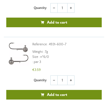
Quantity
remove
add
Add to cart
Reference : 4931-600-7
Weight : 7g
Size : n°6/0
: par 3
€3.59
Quantity
remove
add
Add to cart