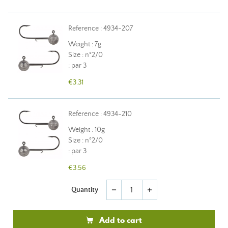
Reference : 4934-207
Weight : 7g
Size : n°2/0
: par 3
€3.31
Reference : 4934-210
Weight : 10g
Size : n°2/0
: par 3
€3.56
Quantity
remove
add
Add to cart