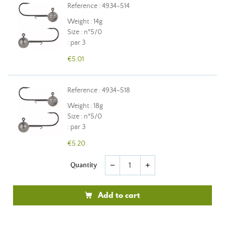
Reference : 4934-514
Weight : 14g
Size : n°5/0
: par 3
€5.01
Reference : 4934-518
Weight : 18g
Size : n°5/0
: par 3
€5.20
Quantity
remove
add
Add to cart