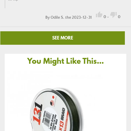


0
-
0
By
Odile S.
the 2023-12-31
SEE MORE
You Might Like This...