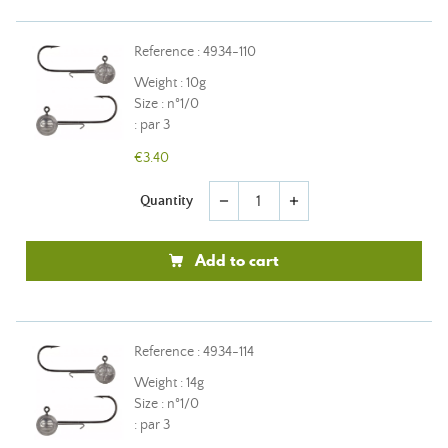
Reference : 4934-110
Weight : 10g
Size : n°1/0
: par 3
€3.40
Quantity
remove
add
Add to cart
Reference : 4934-114
Weight : 14g
Size : n°1/0
: par 3