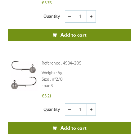
€3.76
Quantity
remove
add
Add to cart
Reference : 4934-205
Weight : 5g
Size : n°2/0
: par 3
€3.21
Quantity
remove
add
Add to cart