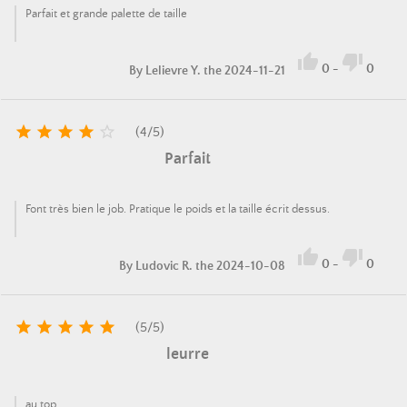
Parfait et grande palette de taille


0
-
0
By
Lelievre Y.
the 2024-11-21





(
4
/
5
)
Parfait
Font très bien le job. Pratique le poids et la taille écrit dessus.


0
-
0
By
Ludovic R.
the 2024-10-08





(
5
/
5
)
leurre
au top