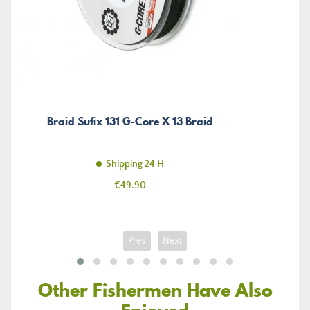
Braid Sufix 131 G-Core X 13 Braid
Shipping 24 H
Price
€49.90
Prev
Next
Other Fishermen Have Also