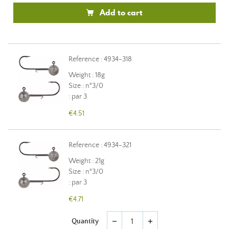
Add to cart
Reference : 4934-318
Weight : 18g
Size : n°3/0
: par 3
€4.51
Reference : 4934-321
Weight : 21g
Size : n°3/0
: par 3
€4.71
Quantity
remove
add