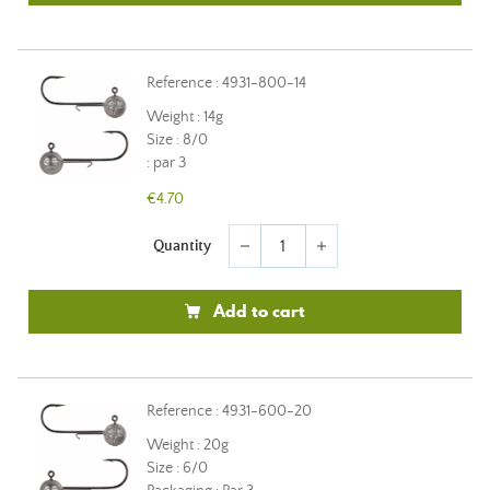
Reference : 4931-800-14
Weight : 14g
Size : 8/0
: par 3
€4.70
Quantity
remove
add
Add to cart
Reference : 4931-600-20
Weight : 20g
Size : 6/0