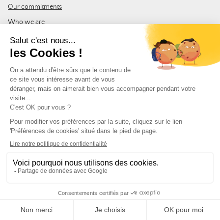
Our commitments
Who we are
Blog
FAQ
Affiliation
PRACTICAL & LEGAL
Cookies management
Terms of use
GTC
Site map
JOIN THE COMMUNITY
Subscribe to the LDLP newsletter to receive all the latest news,
promotions and news