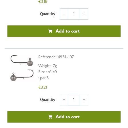
€3.16
Quantity
remove
add
Add to cart
Reference : 4934-107
Weight : 7g
Size : n°1/0
: par 3
€3.21
Quantity
remove
add
Add to cart