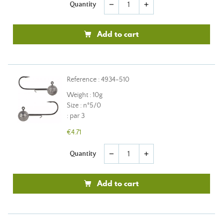
Quantity
remove
add
Add to cart
Reference : 4934-510
Weight : 10g
Size : n°5/0
: par 3
€4.71
Quantity
remove
add
Add to cart