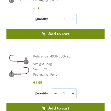
Packaging : Par 3
€5.00
Quantity
remove
add
Add to cart
Reference : 4931-800-20
Weight : 20g
Size : 8/0
Packaging : Par 3
€5.69
Quantity
remove
add
Add to cart