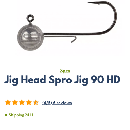
Spro
Jig Head Spro Jig 90 HD
(
4
/
5
)
6
reviews
Shipping 24 H