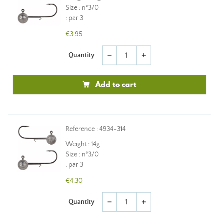
Size : n°3/0
: par 3
€3.95
Quantity
remove
add
Add to cart
Reference : 4934-314
Weight : 14g
Size : n°3/0
: par 3
€4.30
Quantity
remove
add