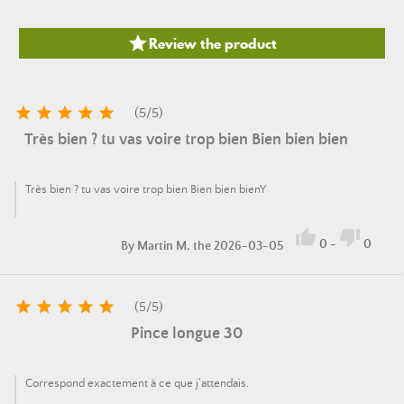

Review the product





(
5
/
5
)
Très bien ? tu vas voire trop bien Bien bien bien
Très bien ? tu vas voire trop bien Bien bien bienY


0
-
0
By
Martin M.
the 2026-03-05





(
5
/
5
)
Pince longue 30
Correspond exactement à ce que j'attendais.